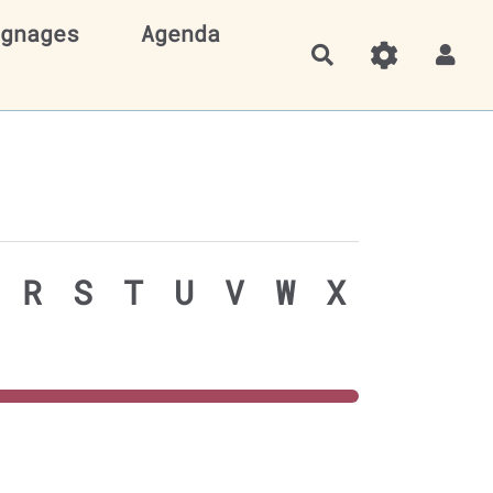
gnages
Agenda
Rechercher
R
S
T
U
V
W
X