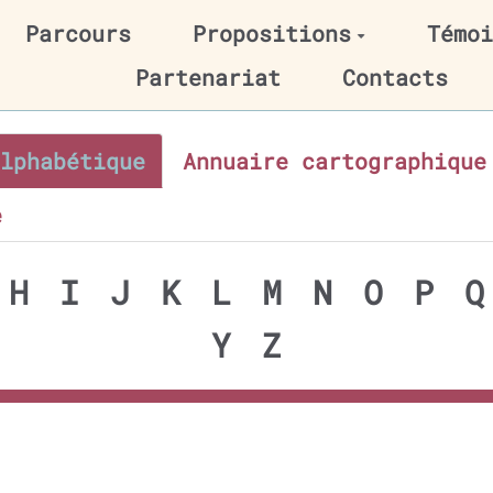
Parcours
Propositions
Témoi
Partenariat
Contacts
lphabétique
Annuaire cartographique
e
H
I
J
K
L
M
N
O
P
Q
Y
Z