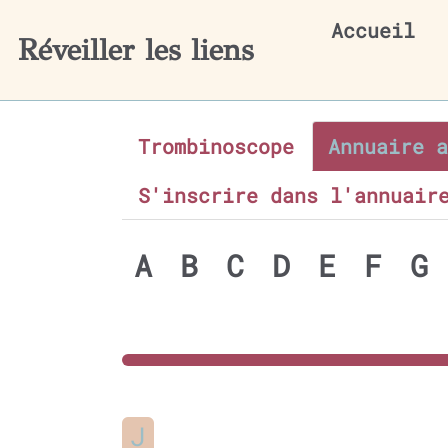
Aller au contenu principal
Accueil
Réveiller les liens
Trombinoscope
Annuaire a
S'inscrire dans l'annuair
A
B
C
D
E
F
G
J