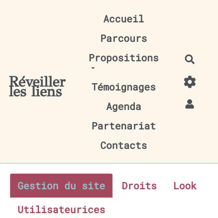
Aller au contenu principal
Accueil
Parcours
Propositions
Rech
Réveiller
Témoignages
les liens
Agenda
Partenariat
Contacts
Gestion du site
Droits
Look
Utilisateurices