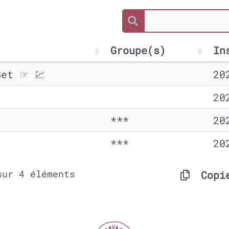
Groupe(s)
In
Get ☞ 💹
20
20
***
20
***
20
sur 4 éléments
Copi