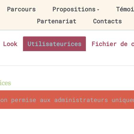
Parcours
Propositions
Témoi
Partenariat
Contacts
Look
Utilisateurices
Fichier de 
ices
ion permise aux administrateurs unique